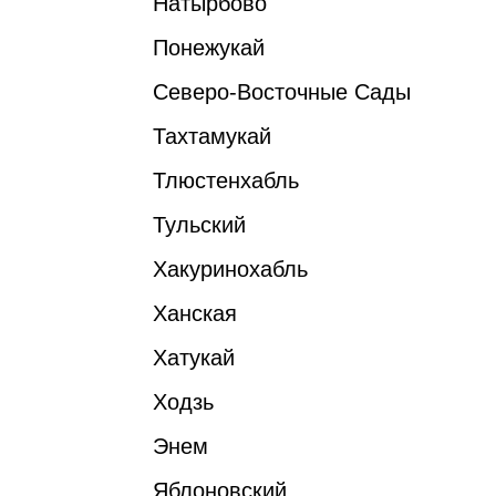
Натырбово
Понежукай
Северо-Восточные Сады
Тахтамукай
Тлюстенхабль
Тульский
Хакуринохабль
Ханская
Хатукай
Ходзь
Энем
Яблоновский