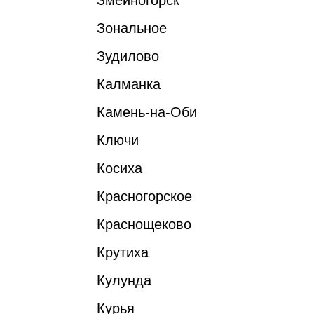
Змеиногорск
Зональное
Зудилово
Калманка
Камень-на-Оби
Ключи
Косиха
Красногорское
Краснощеково
Крутиха
Кулунда
Курья